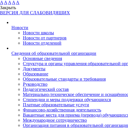
A
A
A
A
A
Закрыть
ВЕРСИЯ ДЛЯ СЛАБОВИДЯЩИХ
Новости
Новости школы
Новости от партнеров
Новости отделений
Cведения об образовательной организации
Основные сведения
Структура и органы управления образовательной ор
Документы
Образование
Образовательные стандарты и требования
Руководство
Педагогический состав
Материально-техническое обеспечение и оснащённост
Стипендии и меры поддержки обучающихся
Платные образовательные услуги
Финансово-хозяйственная деятельность
Вакантные места для приема (перевода) обучающихс
Международное сотрудничество
Организация питания в образовательной организаци