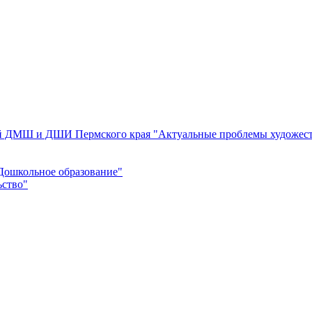
ей ДМШ и ДШИ Пермского края "Актуальные проблемы художест
Дошкольное образование"
ьство"