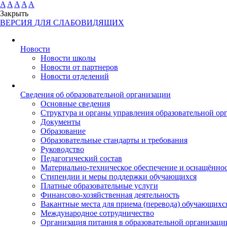
A
A
A
A
A
Закрыть
ВЕРСИЯ ДЛЯ СЛАБОВИДЯЩИХ
Новости
Новости школы
Новости от партнеров
Новости отделений
Cведения об образовательной организации
Основные сведения
Структура и органы управления образовательной ор
Документы
Образование
Образовательные стандарты и требования
Руководство
Педагогический состав
Материально-техническое обеспечение и оснащённост
Стипендии и меры поддержки обучающихся
Платные образовательные услуги
Финансово-хозяйственная деятельность
Вакантные места для приема (перевода) обучающихс
Международное сотрудничество
Организация питания в образовательной организаци