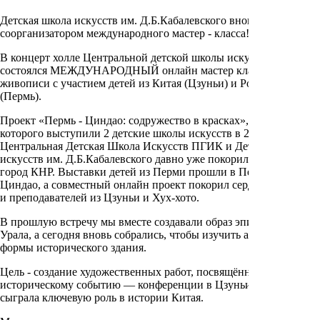
Детская школа искусств им. Д.Б.Кабалевского вновь стала
соорганизатором международного мастер - класса!
В концерт холле Центральной детской школы искусств ПГИК
состоялся МЕЖДУНАРОДНЫЙ онлайн мастер класс по
живописи с участием детей из Китая (Цзуньи) и России
(Пермь).
Проект «Пермь - Циндао: содружество в красках», автором
которого выступили 2 детские школы искусств в 2023 году -
Центральная Детская Школа Искусств ПГИК и Детская школа
искусств им. Д.Б.Кабалевского давно уже покорил не один
город КНР. Выставки детей из Перми прошли в Пекине и
Циндао, а совместный онлайн проект покорил сердца учащихся
и преподавателей из Цзуньи и Хух-хото.
В прошлую встречу мы вместе создавали образ эпического героя
Урала, а сегодня вновь собрались, чтобы изучить архитектурные
формы исторического здания.
Цель - создание художественных работ, посвящённых значимому
историческому событию — конференции в Цзуньи, которая
сыграла ключевую роль в истории Китая.