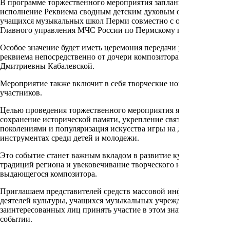
В программе торжественного мероприятия запланировано
исполнение Реквиема сводным детским духовым оркестром
учащихся музыкальных школ Перми совместно с оркестром
Главного управления МЧС России по Пермскому краю.
Особое значение будет иметь церемония передачи рукописи
реквиема непосредственно от дочери композитора Марии
Дмитриевны Кабалевской.
Мероприятие также включит в себя творческие номера
участников.
Целью проведения торжественного мероприятия является
сохранение исторической памяти, укрепление связи между
поколениями и популяризация искусства игры на духовых
инструментах среди детей и молодежи.
Это событие станет важным вкладом в развитие культурных
традиций региона и увековечивание творческого наследия
выдающегося композитора.
Приглашаем представителей средств массовой информации,
деятелей культуры, учащихся музыкальных учреждений и всех
заинтересованных лиц принять участие в этом значимом
событии.