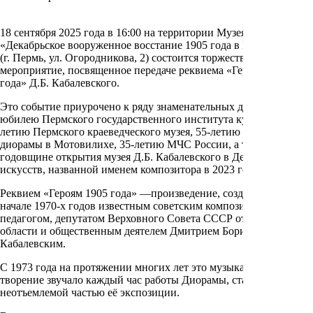
18 сентября 2025 года в 16:00 на территории Музея-диорамы
«Декабрьское вооруженное восстание 1905 года в Мотовилихе»
(г. Пермь, ул. Огородникова, 2) состоится торжественное
мероприятие, посвященное передаче реквиема «Героям 1905
года» Д.Б. Кабалевского.
Это событие приурочено к ряду знаменательных дат: 50-летнему
юбилею Пермского государственного института культуры, 135-
летию Пермского краеведческого музея, 55-летию Музея-
диорамы в Мотовилихе, 35-летию МЧС России, а также
годовщине открытия музея Д.Б. Кабалевского в Детской школе
искусств, названной именем композитора в 2023 году.
Реквием «Героям 1905 года» —произведение, созданное в
начале 1970-х годов известным советским композитором,
педагогом, депутатом Верховного Совета СССР от Пермской
области и общественным деятелем Дмитрием Борисовичем
Кабалевским.
С 1973 года на протяжении многих лет это музыкальное
творение звучало каждый час работы Диорамы, становясь
неотъемлемой частью её экспозиции.