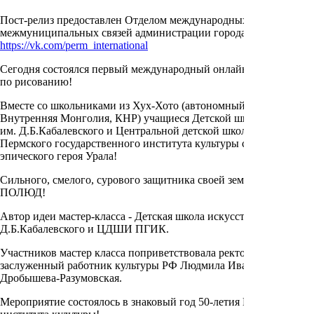
Пост-релиз предоставлен Отделом международных и
межмуниципальных связей администрации города Перми:
https://vk.com/perm_international
Сегодня состоялся первый международный онлайн мастер-класс
по рисованию!
Вместе со школьниками из Хух-Хото (автономный район
Внутренняя Монголия, КНР) учащиеся Детской школы искусств
им. Д.Б.Кабалевского и Центральной детской школы искусств
Пермского государственного института культуры создали образ
эпического героя Урала!
Сильного, смелого, сурового защитника своей земли! Имя его -
ПОЛЮД!
Автор идеи мастер-класса - Детская школа искусств им.
Д.Б.Кабалевского и ЦДШИ ПГИК.
Участников мастер класса поприветствовала ректор ПГИК,
заслуженный работник культуры РФ Людмила Ивановна
Дробышева-Разумовская.
Мероприятие состоялось в знаковый год 50-летия Пермского