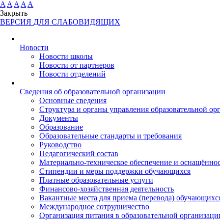
A
A
A
A
A
Закрыть
ВЕРСИЯ ДЛЯ СЛАБОВИДЯЩИХ
Новости
Новости школы
Новости от партнеров
Новости отделений
Cведения об образовательной организации
Основные сведения
Структура и органы управления образовательной ор
Документы
Образование
Образовательные стандарты и требования
Руководство
Педагогический состав
Материально-техническое обеспечение и оснащённост
Стипендии и меры поддержки обучающихся
Платные образовательные услуги
Финансово-хозяйственная деятельность
Вакантные места для приема (перевода) обучающихс
Международное сотрудничество
Организация питания в образовательной организаци