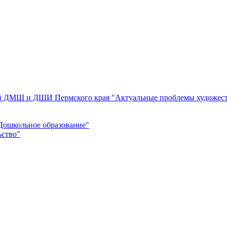
ей ДМШ и ДШИ Пермского края "Актуальные проблемы художест
Дошкольное образование"
ьство"