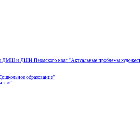
ей ДМШ и ДШИ Пермского края "Актуальные проблемы художест
Дошкольное образование"
ьство"