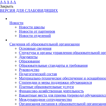
A
A
A
A
A
Закрыть
ВЕРСИЯ ДЛЯ СЛАБОВИДЯЩИХ
Новости
Новости школы
Новости от партнеров
Новости отделений
Cведения об образовательной организации
Основные сведения
Структура и органы управления образовательной ор
Документы
Образование
Образовательные стандарты и требования
Руководство
Педагогический состав
Материально-техническое обеспечение и оснащённост
Стипендии и меры поддержки обучающихся
Платные образовательные услуги
Финансово-хозяйственная деятельность
Вакантные места для приема (перевода) обучающихс
Международное сотрудничество
Организация питания в образовательной организаци