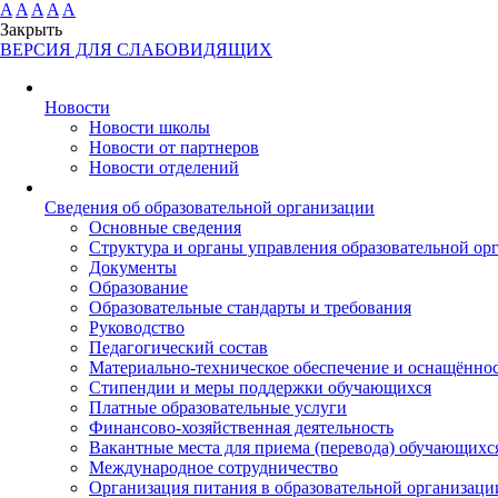
A
A
A
A
A
Закрыть
ВЕРСИЯ ДЛЯ СЛАБОВИДЯЩИХ
Новости
Новости школы
Новости от партнеров
Новости отделений
Cведения об образовательной организации
Основные сведения
Структура и органы управления образовательной ор
Документы
Образование
Образовательные стандарты и требования
Руководство
Педагогический состав
Материально-техническое обеспечение и оснащённост
Стипендии и меры поддержки обучающихся
Платные образовательные услуги
Финансово-хозяйственная деятельность
Вакантные места для приема (перевода) обучающихс
Международное сотрудничество
Организация питания в образовательной организаци