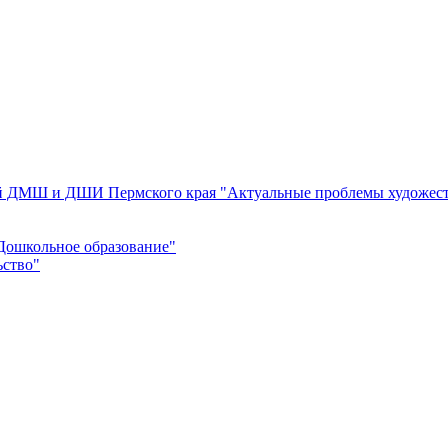
ей ДМШ и ДШИ Пермского края "Актуальные проблемы художест
Дошкольное образование"
ьство"