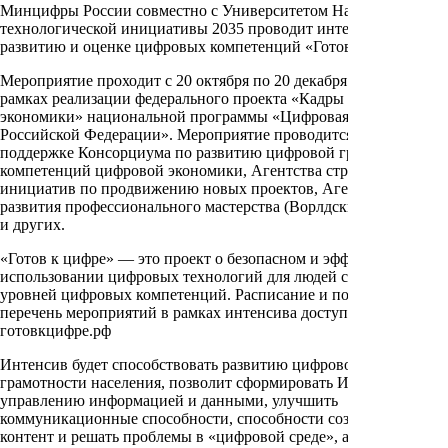
Минцифры России совместно с Университетом Национальной
технологической инициативы 2035 проводит интенсив по
развитию и оценке цифровых компетенций «Готов к цифре!».
Мероприятие проходит с 20 октября по 20 декабря 2021 г. в
рамках реализации федерального проекта «Кадры для цифровой
экономики» национальной программы «Цифровая экономика
Российской Федерации». Мероприятие проводится при
поддержке Консорциума по развитию цифровой грамотности и
компетенций цифровой экономики, Агентства стратегических
инициатив по продвижению новых проектов, Агентства
развития профессионального мастерства (Ворлдскиллс Россия)»
и других.
«Готов к цифре» — это проект о безопасном и эффективном
использовании цифровых технологий для людей самых разных
уровней цифровых компетенций. Расписание и полный
перечень мероприятий в рамках интенсива доступен на сайте
готовкцифре.рф
Интенсив будет способствовать развитию цифровой
грамотности населения, позволит сформировать ИТ-навыки по
управлению информацией и данными, улучшить
коммуникационные способности, способности создавать
контент и решать проблемы в «цифровой среде», а также