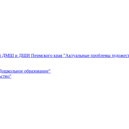
ей ДМШ и ДШИ Пермского края "Актуальные проблемы художест
Дошкольное образование"
ьство"