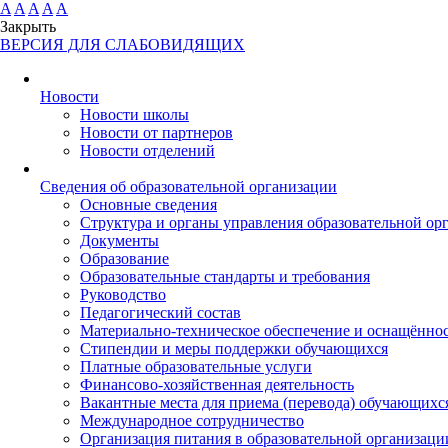
A
A
A
A
A
Закрыть
ВЕРСИЯ ДЛЯ СЛАБОВИДЯЩИХ
Новости
Новости школы
Новости от партнеров
Новости отделений
Cведения об образовательной организации
Основные сведения
Структура и органы управления образовательной ор
Документы
Образование
Образовательные стандарты и требования
Руководство
Педагогический состав
Материально-техническое обеспечение и оснащённост
Стипендии и меры поддержки обучающихся
Платные образовательные услуги
Финансово-хозяйственная деятельность
Вакантные места для приема (перевода) обучающихс
Международное сотрудничество
Организация питания в образовательной организаци