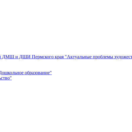
ей ДМШ и ДШИ Пермского края "Актуальные проблемы художест
Дошкольное образование"
ьство"