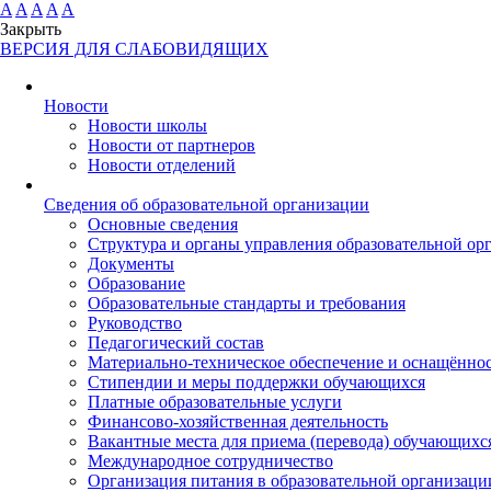
A
A
A
A
A
Закрыть
ВЕРСИЯ ДЛЯ СЛАБОВИДЯЩИХ
Новости
Новости школы
Новости от партнеров
Новости отделений
Cведения об образовательной организации
Основные сведения
Структура и органы управления образовательной ор
Документы
Образование
Образовательные стандарты и требования
Руководство
Педагогический состав
Материально-техническое обеспечение и оснащённост
Стипендии и меры поддержки обучающихся
Платные образовательные услуги
Финансово-хозяйственная деятельность
Вакантные места для приема (перевода) обучающихс
Международное сотрудничество
Организация питания в образовательной организаци