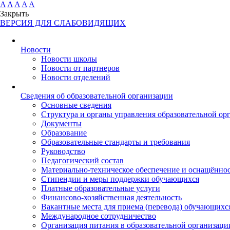
A
A
A
A
A
Закрыть
ВЕРСИЯ ДЛЯ СЛАБОВИДЯЩИХ
Новости
Новости школы
Новости от партнеров
Новости отделений
Cведения об образовательной организации
Основные сведения
Структура и органы управления образовательной ор
Документы
Образование
Образовательные стандарты и требования
Руководство
Педагогический состав
Материально-техническое обеспечение и оснащённост
Стипендии и меры поддержки обучающихся
Платные образовательные услуги
Финансово-хозяйственная деятельность
Вакантные места для приема (перевода) обучающихс
Международное сотрудничество
Организация питания в образовательной организаци