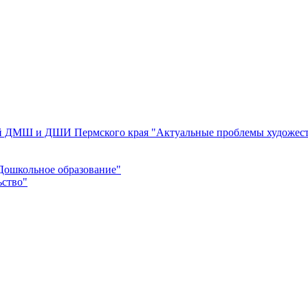
ей ДМШ и ДШИ Пермского края "Актуальные проблемы художест
Дошкольное образование"
ьство"